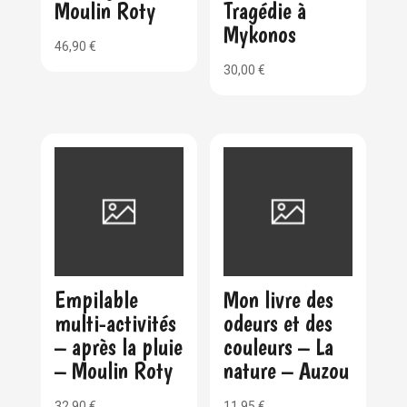
Moulin Roty
Tragédie à
Mykonos
46,90
€
30,00
€
Empilable
Mon livre des
multi-activités
odeurs et des
– après la pluie
couleurs – La
– Moulin Roty
nature – Auzou
32,90
€
11,95
€