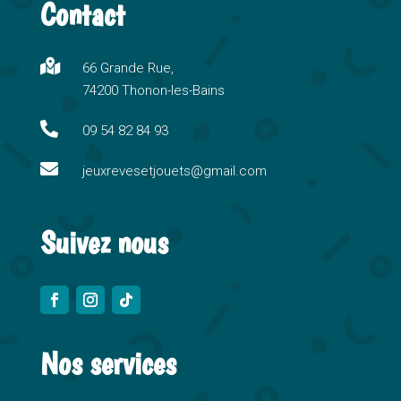
Contact
e
r
n

66 Grande Rue,
a
74200 Thonon-les-Bains
t
i

09 54 82 84 93
v

e
jeuxrevesetjouets@gmail.com
:
Suivez nous
Nos services