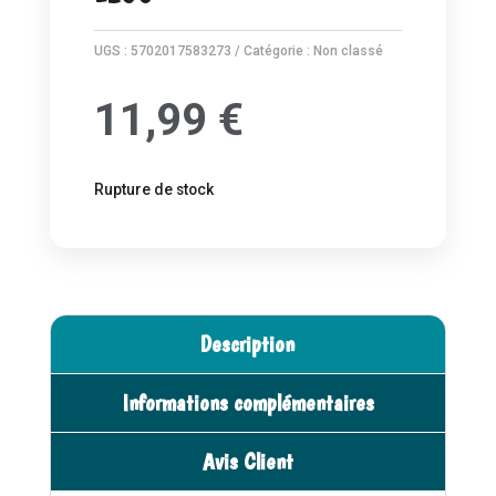
UGS :
5702017583273
Catégorie :
Non classé
11,99
€
Rupture de stock
Description
Informations complémentaires
Avis Client