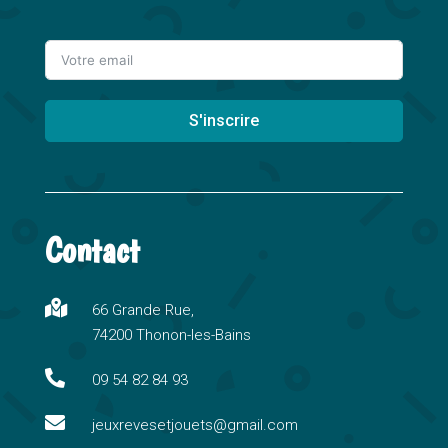
S'inscrire
A
l
t
Contact
e
r
n

66 Grande Rue,
a
74200 Thonon-les-Bains
t
i

09 54 82 84 93
v

e
jeuxrevesetjouets@gmail.com