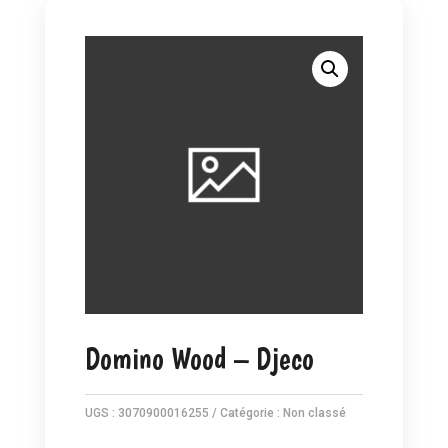
Domino Wood – Djeco
UGS :
3070900016255
Catégorie :
Non classé