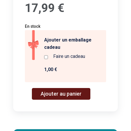
17,99
€
En stock
Ajouter un emballage
cadeau
Faire un cadeau
1,00 €
A
Ajouter au panier
quantité
l
de
t
Domino
e
Wood
r
-
n