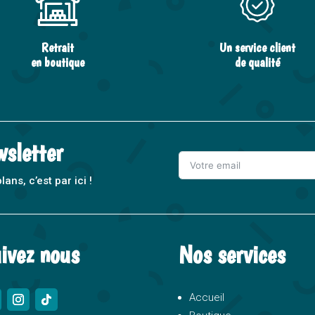
Retrait
Un service client
en boutique
de qualité
wsletter
ns, c’est par ici !
A
l
t
ivez nous
Nos services
e
r
n
Accueil
a