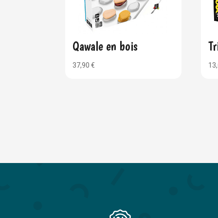
Qawale en bois
Tr
37,90
€
13