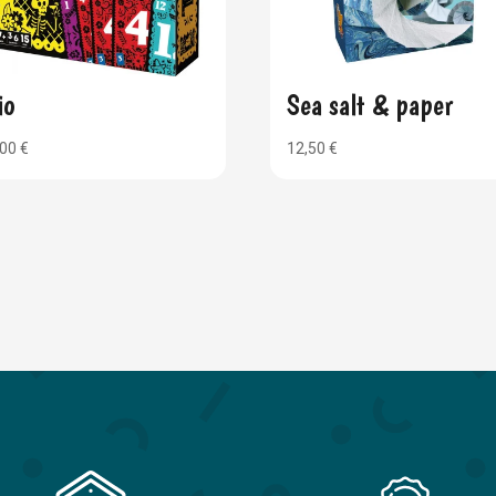
io
Sea salt & paper
,00
€
12,50
€