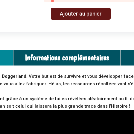
A
Ajouter au panier
quantité
l
de
t
Doggerland
e
r
n
Informations complémentaires
a
t
i
e
Doggerland.
Votre but est de survivre et vous développer fac
v
e vous allez fabriquer. Hélas, les ressources récoltées vont s’é
e
.
:
rent grâce à un système de tuiles révélées aléatoirement au fil d
an soit celui qui laissera la plus grande trace dans l’Histoire !