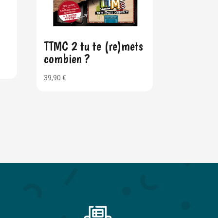
TTMC 2 tu te (re)mets
combien ?
39,90
€