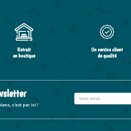
Retrait
Un service client
en boutique
de qualité
wsletter
ns, c’est par ici !
A
l
t