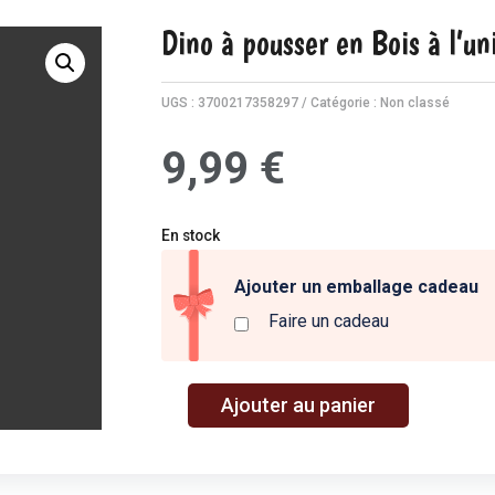
Dino à pousser en Bois à l’u
UGS :
3700217358297
Catégorie :
Non classé
9,99
€
En stock
Ajouter un emballage cadeau
Faire un cadeau
A
Ajouter au panier
quantité
l
de
t
Dino
e