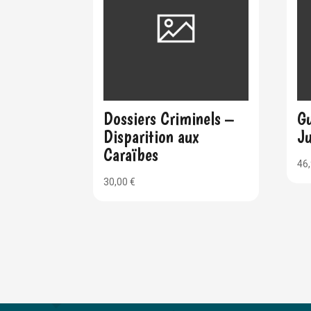
Dossiers Criminels –
Gu
Disparition aux
Ju
Caraïbes
46
30,00
€