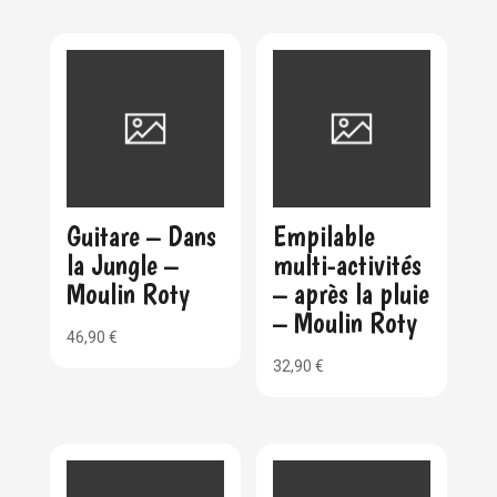
Guitare – Dans
Empilable
la Jungle –
multi-activités
Moulin Roty
– après la pluie
– Moulin Roty
46,90
€
32,90
€