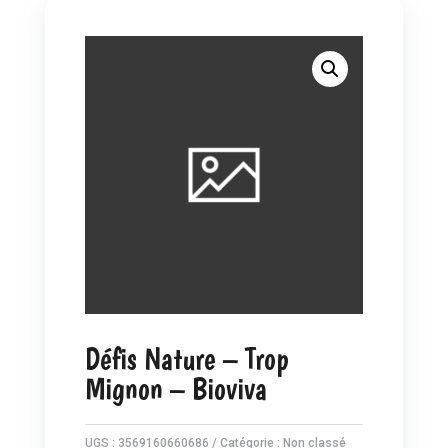
Défis Nature – Trop
Mignon – Bioviva
UGS :
3569160660686
Catégorie :
Non classé