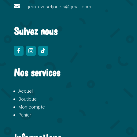

e
jeuxrevesetjouets@gmail.com
:
Suivez nous
Nos services
Accueil
Boutique
Mon compte
Panier