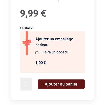
9,99
€
En stock
Ajouter un emballage
cadeau
Faire un cadeau
1,00 €
quantité
A
Ajouter au panier
de
l
Défis
t
Nature
e
-
r