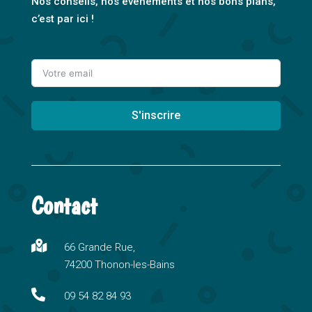
Nos conseils, nos événements et nos bons plans,
c’est par ici !
S'inscrire
A
l
t
Contact
e
r
n

66 Grande Rue,
a
74200 Thonon-les-Bains
t
i

09 54 82 84 93
v