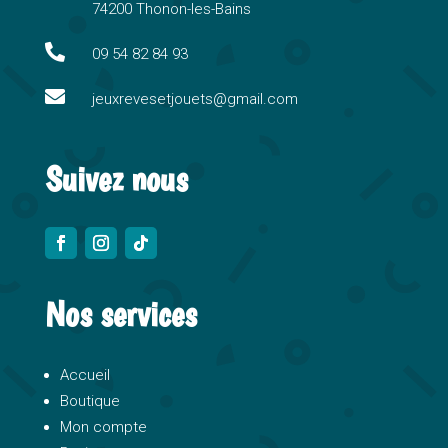
74200 Thonon-les-Bains
t
i

09 54 82 84 93
v

e
jeuxrevesetjouets@gmail.com
:
Suivez nous
Nos services
Accueil
Boutique
Mon compte