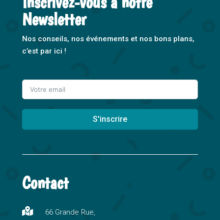
Inscrivez-vous à notre
Newsletter
Nos conseils, nos événements et nos bons plans,
c’est par ici !
S'inscrire
A
l
t
Contact
e
r
n

66 Grande Rue,
a