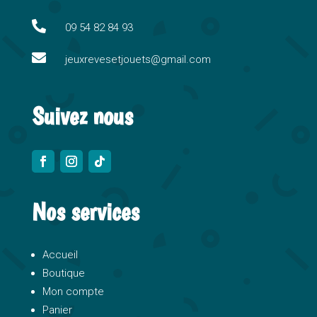
t
i

09 54 82 84 93
v

e
jeuxrevesetjouets@gmail.com
:
Suivez nous
Nos services
Accueil
Boutique
Mon compte
Panier