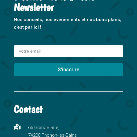
Newsletter
Nos conseils, nos événements et nos bons plans,
c’est par ici !
S'inscrire
A
l
t
Contact
e
r
n

66 Grande Rue,
a
74200 Thonon-les-Bains