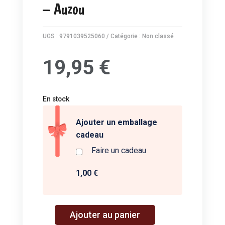
– Auzou
UGS :
9791039525060
Catégorie :
Non classé
19,95
€
En stock
Ajouter un emballage
cadeau
Faire un cadeau
1,00 €
A
Ajouter au panier
quantité
l