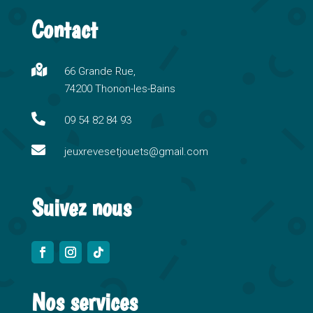
t
Contact
e
r
n

66 Grande Rue,
a
74200 Thonon-les-Bains
t
i

09 54 82 84 93
v

e
jeuxrevesetjouets@gmail.com
:
Suivez nous
Nos services