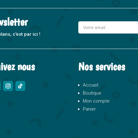
wsletter
ns, c’est par ici !
A
l
t
ivez nous
Nos services
e
r
n
Accueil
a
Boutique
t
Mon compte
i
Panier
v
e
: