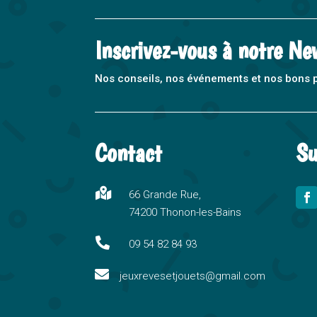
Inscrivez-vous à notre Ne
Nos conseils, nos événements et nos bons pla
Contact
Su

66 Grande Rue,
74200 Thonon-les-Bains

09 54 82 84 93

jeuxrevesetjouets@gmail.com