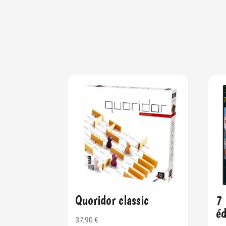
Quoridor classic
7 
éd
37,90
€