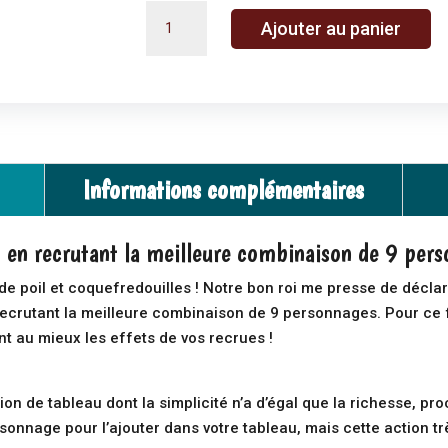
quantité
A
Ajouter au panier
de
l
Chateau
t
combo
e
r
n
a
Informations complémentaires
t
i
v
 en recrutant la meilleure combinaison de 9 per
e
 de poil et coquefredouilles ! Notre bon roi me presse de déc
:
recrutant la meilleure combinaison de 9 personnages. Pour ce fai
nt au mieux les effets de vos recrues !
n de tableau dont la simplicité n’a d’égal que la richesse, proc
rsonnage pour l’ajouter dans votre tableau, mais cette action