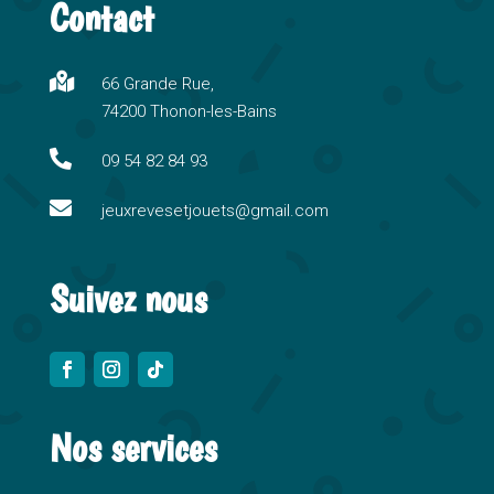
Contact
e
r
n

66 Grande Rue,
a
74200 Thonon-les-Bains
t
i

09 54 82 84 93
v

e
jeuxrevesetjouets@gmail.com
:
Suivez nous
Nos services