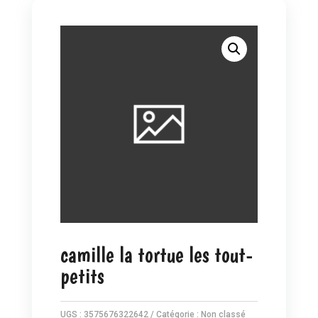
camille la tortue les tout-
petits
UGS :
3575676322642
Catégorie :
Non classé