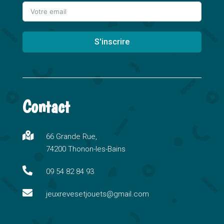
S'inscrire
A
l
t
Contact
e
r
n

66 Grande Rue,
a
74200 Thonon-les-Bains
t
i

09 54 82 84 93
v

e
jeuxrevesetjouets@gmail.com
: