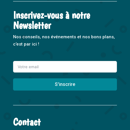
Inscrivez-vous à notre
Newsletter
Nos conseils, nos événements et nos bons plans,
c’est par ici !
S'inscrire
A
l
t
Contact
e
r