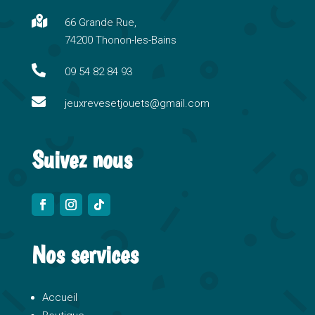
n

66 Grande Rue,
a
74200 Thonon-les-Bains
t
i

09 54 82 84 93
v

e
jeuxrevesetjouets@gmail.com
:
Suivez nous
Nos services
Accueil