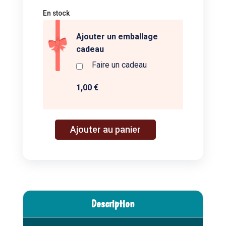
En stock
Ajouter un emballage
cadeau
Faire un cadeau
1,00 €
A
Ajouter au panier
quantité
l
de
t
Boite
e
à musique
r
coffret
n
-
a
Description
La
t
petite