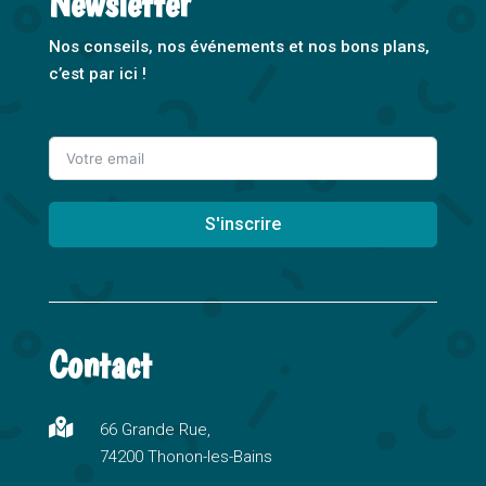
Newsletter
Nos conseils, nos événements et nos bons plans,
c’est par ici !
S'inscrire
A
l
t
Contact
e
r
n

66 Grande Rue,
a
74200 Thonon-les-Bains
t