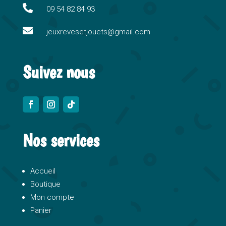
i

09 54 82 84 93
v

e
jeuxrevesetjouets@gmail.com
:
Suivez nous
Nos services
Accueil
Boutique
Mon compte
Panier