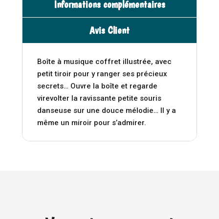
i
Informations complémentaires
école
v
de
e
Avis Client
danse
:
-
Moulin
Boîte à musique coffret illustrée, avec
Roty
petit tiroir pour y ranger ses précieux
secrets… Ouvre la boîte et regarde
virevolter la ravissante petite souris
danseuse sur une douce mélodie… Il y a
même un miroir pour s’admirer.