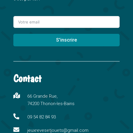
S'inscrire
A
l
t
Contact
e
r
n

66 Grande Rue,
a
74200 Thonon-les-Bains
t
i

09 54 82 84 93
v

e
jeuxrevesetjouets@gmail.com