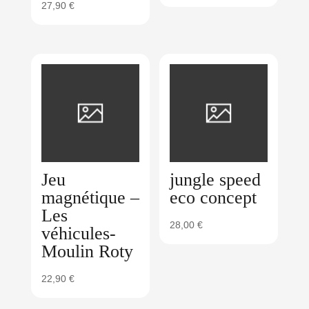
27,90
€
Jeu
jungle speed
magnétique –
eco concept
Les
28,00
€
véhicules-
Moulin Roty
22,90
€