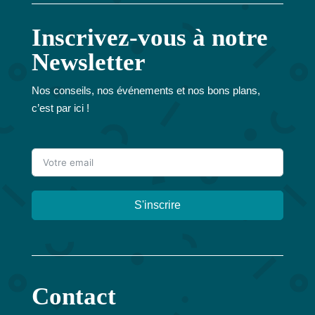
Inscrivez-vous à notre
Newsletter
Nos conseils, nos événements et nos bons plans,
c’est par ici !
S'inscrire
A
l
t
Contact
e
r