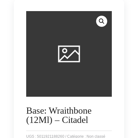
Base: Wraithbone
(12Ml) – Citadel
UGS :
5011921188260
Catégorie :
Non classé