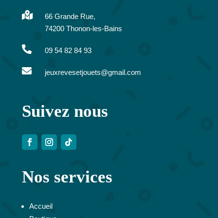
n

66 Grande Rue,
a
74200 Thonon-les-Bains
t
i

09 54 82 84 93
v

e
jeuxrevesetjouets@gmail.com
:
Suivez nous
Nos services
Accueil