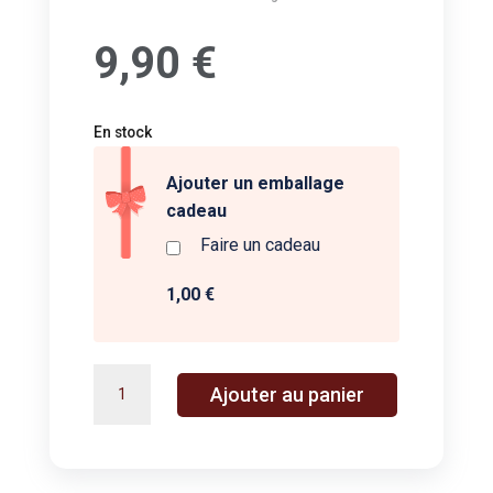
9,90
€
En stock
Ajouter un emballage
cadeau
Faire un cadeau
1,00 €
quantité
A
Ajouter au panier
de
l
Balle
t
rebondissante
e
ours
r