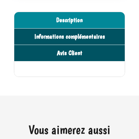
-
n
Moulin
a
Description
Roty
t
i
Informations complémentaires
v
e
Avis Client
:
Vous aimerez aussi