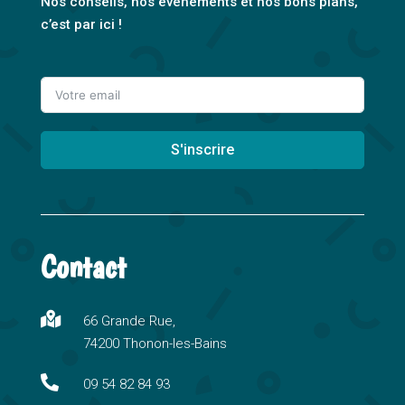
Nos conseils, nos événements et nos bons plans,
c’est par ici !
S'inscrire
A
l
t
Contact
e
r
n

66 Grande Rue,
a
74200 Thonon-les-Bains
t
i

09 54 82 84 93
v