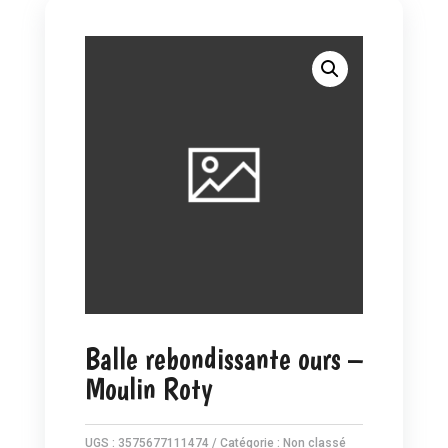
Balle rebondissante ours –
Moulin Roty
UGS :
3575677111474
Catégorie :
Non classé