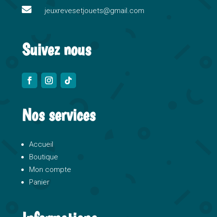

e
jeuxrevesetjouets@gmail.com
:
Suivez nous
Nos services
Accueil
Boutique
Mon compte
Panier