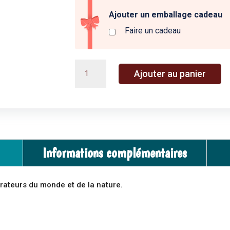
Ajouter un emballage cadeau
Faire un cadeau
quantité
A
Ajouter au panier
de
l
Appeau
t
-
e
Chouette
r
Chevêche
n
-
a
Informations complémentaires
Moulin
t
Roty
i
v
orateurs du monde et de la nature.
e
: