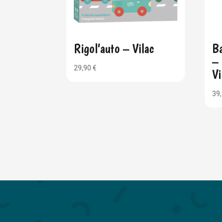
Rigol’auto – Vilac
Ba
– 
29,90
€
Vi
39