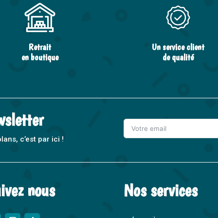
Retrait
Un service client
en boutique
de qualité
wsletter
ns, c’est par ici !
A
l
t
ivez nous
Nos services
e
r
n