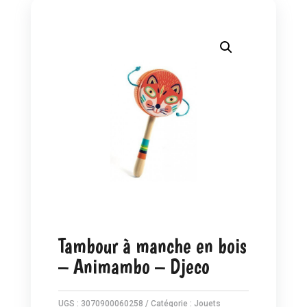
Tambour à manche en bois
– Animambo – Djeco
UGS :
3070900060258
Catégorie :
Jouets