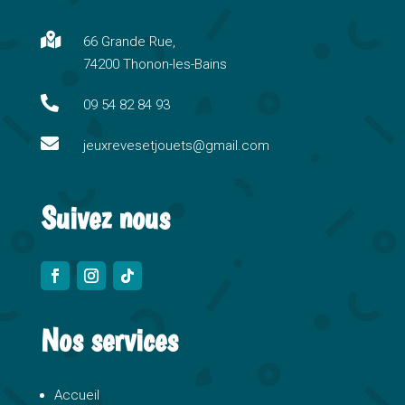
r
n

66 Grande Rue,
a
74200 Thonon-les-Bains
t
i

09 54 82 84 93
v

e
jeuxrevesetjouets@gmail.com
:
Suivez nous
Nos services
Accueil