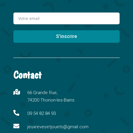
S'inscrire
A
l
t
Contact
e
r
n

66 Grande Rue,
a
74200 Thonon-les-Bains
t
i

09 54 82 84 93
v

e
jeuxrevesetjouets@gmail.com