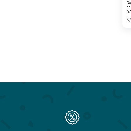
Ca
co
fr
5,