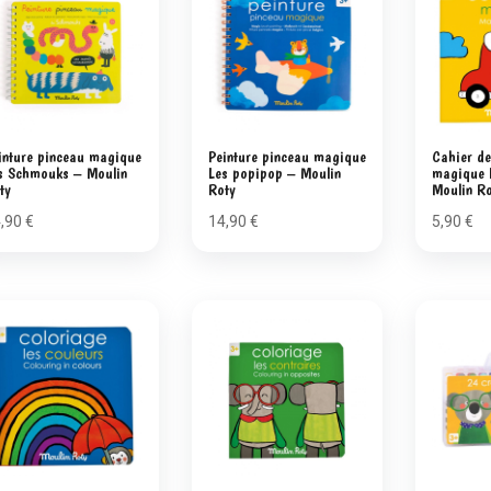
inture pinceau magique
Peinture pinceau magique
Cahier de
s Schmouks – Moulin
Les popipop – Moulin
magique 
ty
Roty
Moulin Ro
4,90
€
14,90
€
5,90
€