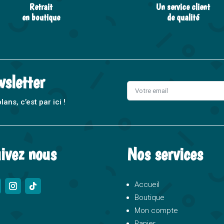
Retrait
Un service client
en boutique
de qualité
wsletter
ns, c’est par ici !
A
l
t
ivez nous
Nos services
e
r
n
Accueil
a
Boutique
t
Mon compte
i
Panier