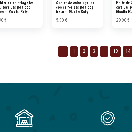
hier de coloriage les
Cahier de coloriage les
Boite de 
uleurs Les popipop
contraires Les popipop
cire Les 
/en – Moulin Roty
fr/en – Moulin Roty
Moulin R
90
€
5,90
€
29,90
€
←
1
2
3
…
13
14