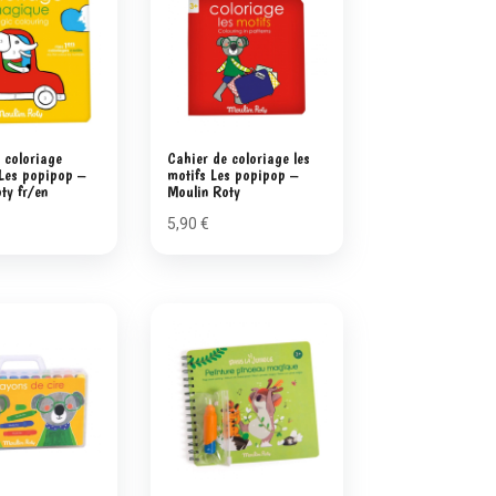
 coloriage
Cahier de coloriage les
Les popipop –
motifs Les popipop –
ty fr/en
Moulin Roty
5,90
€