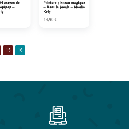
24 crayon de
Peinture pinceau magique
popipop –
– Dans la jungle – Moulin
oty
Roty
14,90
€
15
16