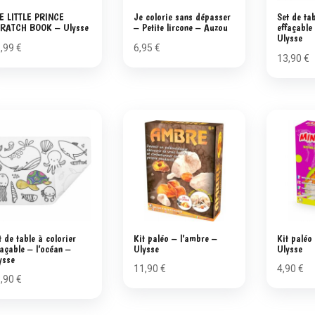
E LITTLE PRINCE
Je colorie sans dépasser
Set de tab
RATCH BOOK – Ulysse
– Petite lircone – Auzou
effaçable
Ulysse
8,99
€
6,95
€
13,90
€
t de table à colorier
Kit paléo – l’ambre –
Kit paléo
façable – l’océan –
Ulysse
Ulysse
ysse
11,90
€
4,90
€
3,90
€