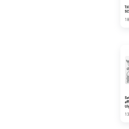
TH
SC
1
Se
ef
Ul
1