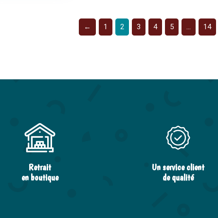
←
1
2
3
4
5
…
14
Retrait
Un service client
en boutique
de qualité