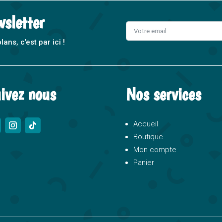
wsletter
ns, c’est par ici !
A
l
t
ivez nous
Nos services
e
r
n
Accueil
a
Boutique
t
Mon compte
i
Panier
v
e
: