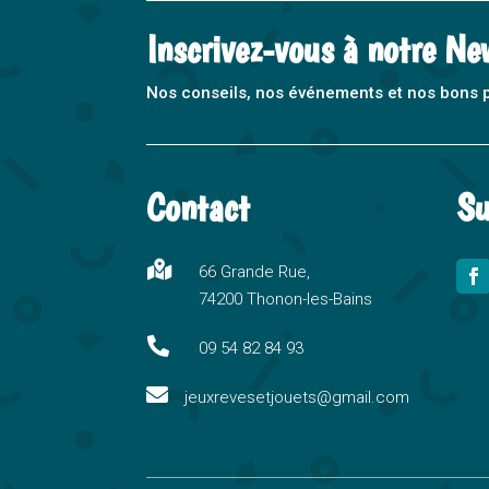
Inscrivez-vous à notre Ne
Nos conseils, nos événements et nos bons pla
Contact
Su

66 Grande Rue,
74200 Thonon-les-Bains

09 54 82 84 93

jeuxrevesetjouets@gmail.com