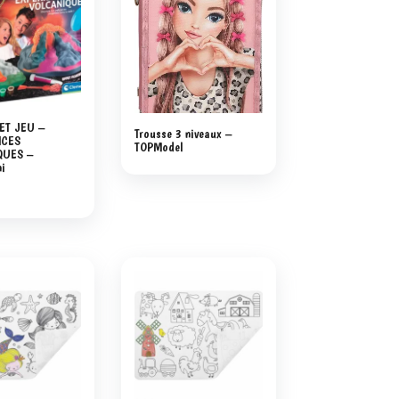
ET JEU –
Trousse 3 niveaux –
NCES
TOPModel
QUES –
ni