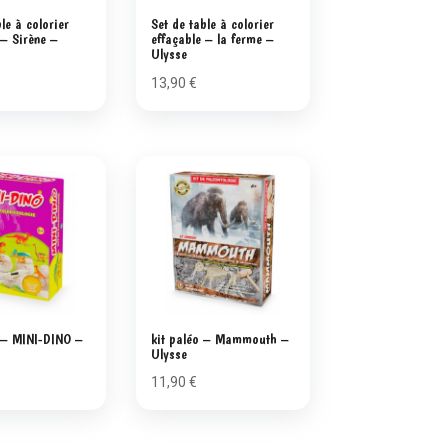
le à colorier
Set de table à colorier
 – Sirène –
effaçable – la ferme –
Ulysse
13,90
€
 – MINI-DINO –
kit paléo – Mammouth –
Ulysse
11,90
€