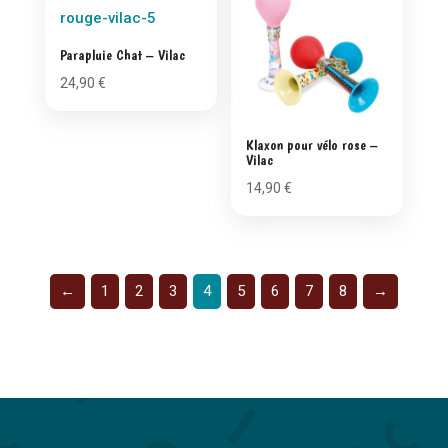
Parapluie Chat – Vilac
24,90
€
Klaxon pour vélo rose –
Vilac
14,90
€
←
1
2
3
4
5
6
7
8
→