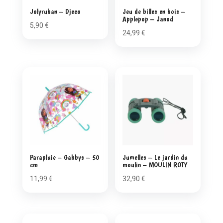
Jolyruban – Djeco
Jeu de billes en bois –
Applepop – Janod
5,90
€
24,99
€
Parapluie – Gabbys – 50
Jumelles – Le jardin du
cm
moulin – MOULIN ROTY
11,99
€
32,90
€