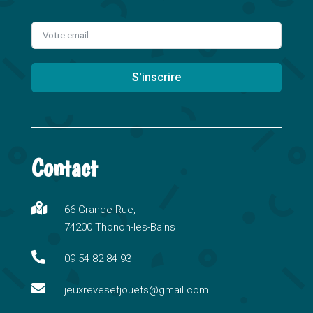
S'inscrire
A
l
t
Contact
e
r
n

66 Grande Rue,
a
74200 Thonon-les-Bains
t
i

09 54 82 84 93
v

e
jeuxrevesetjouets@gmail.com
: