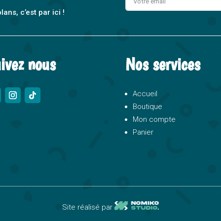
ns, c’est par ici !
A
l
t
ivez nous
Nos services
e
r
n
Accueil
a
Boutique
t
Mon compte
i
Panier
v
e
:
Site réalisé par