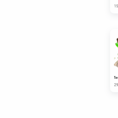
1
To
2