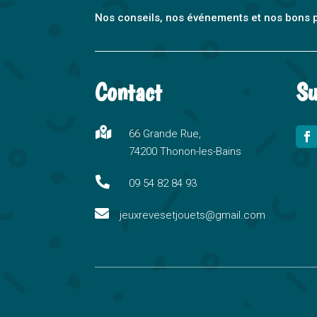
Nos conseils, nos événements et nos bons pla
Contact
Su

66 Grande Rue,
74200 Thonon-les-Bains

09 54 82 84 93

jeuxrevesetjouets@gmail.com