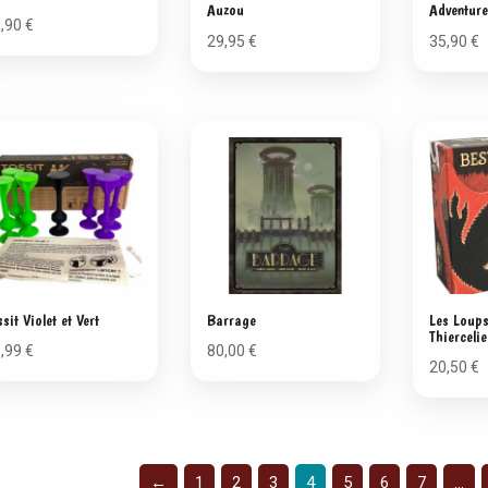
Auzou
Adventur
5,90
€
29,95
€
35,90
€
ssit Violet et Vert
Barrage
Les Loup
Thierceli
9,99
€
80,00
€
20,50
€
←
1
2
3
4
5
6
7
…