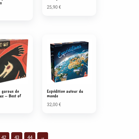
es
25,90
€
s garous de
Expédition autour du
eux – Best of
monde
32,00
€
42
43
44
→