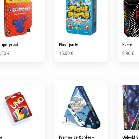
x qui prend
Plouf party
Punto
5,50
€
15,00
€
8,90
€
o
Premier de Cordée –
Unlock! S