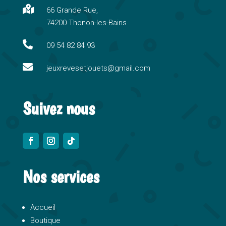
n

66 Grande Rue,
a
74200 Thonon-les-Bains
t
i

09 54 82 84 93
v

e
jeuxrevesetjouets@gmail.com
:
Suivez nous
Nos services
Accueil
Boutique