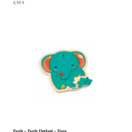
6,90
€
Puzzle – Puzzlo Elephant – Djeco