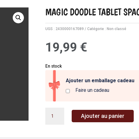
MAGIC DOODLE TABLET SPAC
UGS :
2430000167089
Catégorie :
Non classé
19,99
€
En stock
Ajouter un emballage cadeau
Faire un cadeau
quantité
A
Ajouter au panier
de
l
MAGIC
t
DOODLE
e