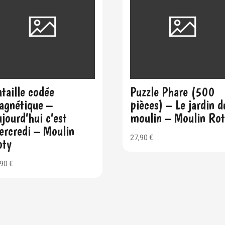
taille codée
Puzzle Phare (500
agnétique –
pièces) – Le jardin d
jourd’hui c’est
moulin – Moulin Ro
ercredi – Moulin
27,90
€
oty
,90
€