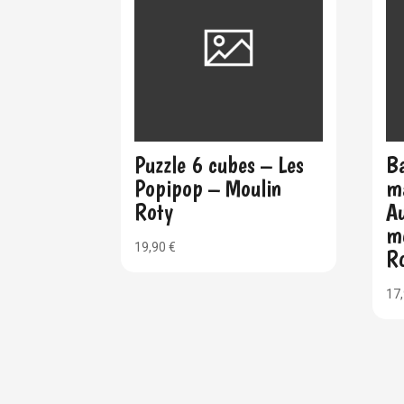
Puzzle 6 cubes – Les
Ba
Popipop – Moulin
m
Roty
Au
m
19,90
€
R
17