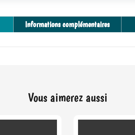
TABLET
r
SPACE
n
-
a
Informations complémentaires
Ulysse
t
i
v
e
:
Vous aimerez aussi