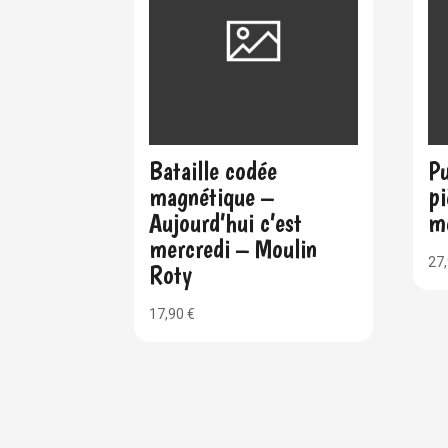
Bataille codée
P
magnétique –
pi
Aujourd’hui c’est
m
mercredi – Moulin
27
Roty
17,90
€