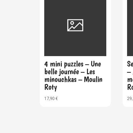
4 mini puzzles – Une
Se
belle journée – Les
– 
minouchkas – Moulin
m
Roty
R
17,90
€
29