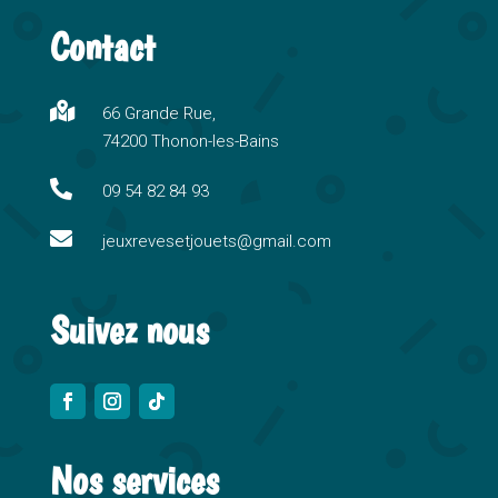
t
Contact
e
r
n

66 Grande Rue,
a
74200 Thonon-les-Bains
t
i

09 54 82 84 93
v

e
jeuxrevesetjouets@gmail.com
:
Suivez nous
Nos services