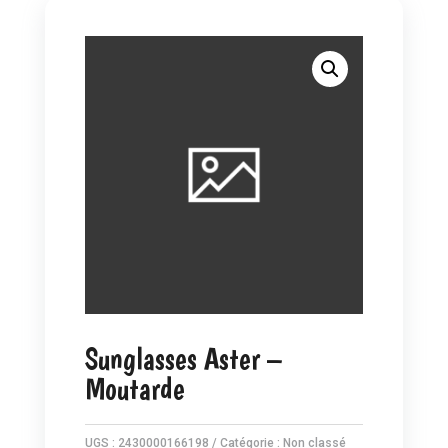
Sunglasses Aster –
Moutarde
UGS :
2430000166198
Catégorie :
Non classé