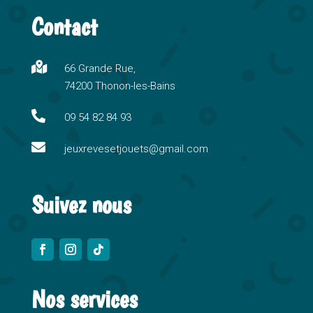
t
Contact
e
r
n

66 Grande Rue,
a
74200 Thonon-les-Bains
t
i

09 54 82 84 93
v

e
jeuxrevesetjouets@gmail.com
:
Suivez nous
Nos services