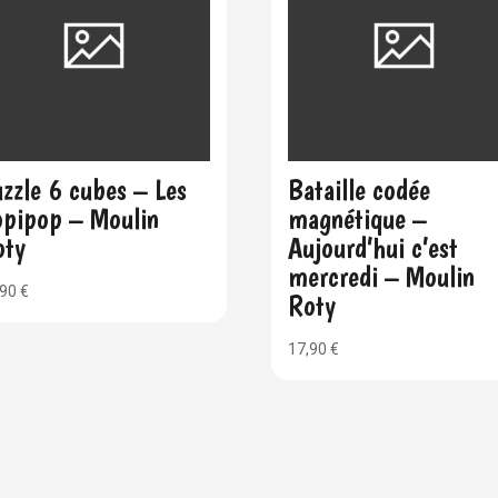
zzle 6 cubes – Les
Bataille codée
opipop – Moulin
magnétique –
oty
Aujourd’hui c’est
mercredi – Moulin
,90
€
Roty
17,90
€