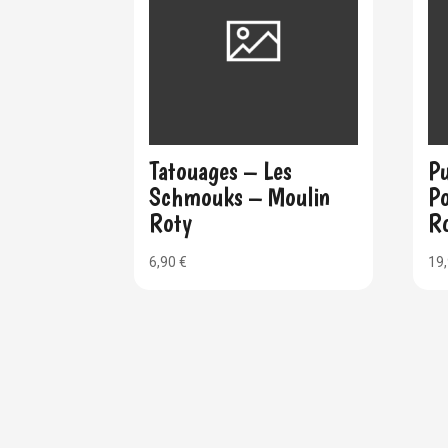
Tatouages – Les
Pu
Schmouks – Moulin
P
Roty
R
6,90
€
19