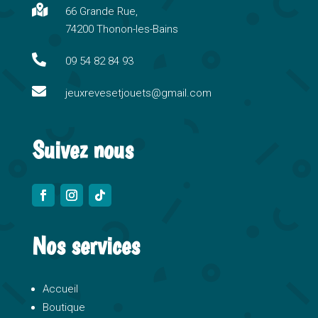
n

66 Grande Rue,
a
74200 Thonon-les-Bains
t
i

09 54 82 84 93
v

e
jeuxrevesetjouets@gmail.com
:
Suivez nous
Nos services
Accueil
Boutique