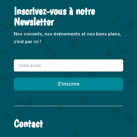
Inscrivez-vous à notre
Newsletter
Nos conseils, nos événements et nos bons plans,
c’est par ici !
S'inscrire
A
l
t
Contact
e
r