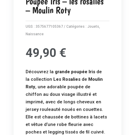
Poupée Iris – les rosalies
– Moulin Roty
UGS :
3575677105367
Catégories :
Jouets
,
Naissance
49,90
€
Découvrez la
grande poupée Iris
de
la collection
Les Rosalies
de
Moulin
Roty
, une adorable poupée de
chiffon au doux visage illustré et
imprimé, avec de longs cheveux en
jersey rouleauté noués en couettes.
Elle est chaussée de bottines à lacets
et vêtue d’une robe fleurie avec
poches et legging tissés de fil cuivré.