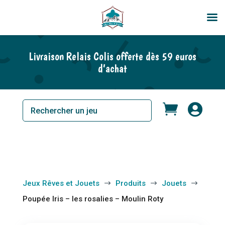
En rupture de stock
Livraison Relais Colis offerte dès 59 euros
d’achat


Jeux Rêves et Jouets
Produits
Jouets
$
$
$
Poupée Iris – les rosalies – Moulin Roty