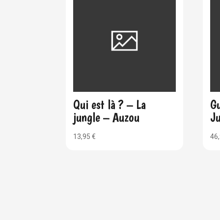
Qui est là ? – La
Gu
jungle – Auzou
Ju
13,95
€
46