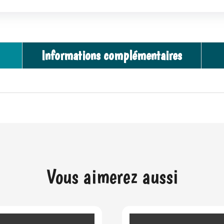
-
e
Portfolio(A4)
r
+
n
5b
a
Informations complémentaires
Flamme
t
Blanche
i
-
v
EV10.5
e
:
Vous aimerez aussi