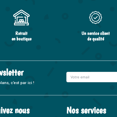
Retrait
Un service client
en boutique
de qualité
wsletter
ns, c’est par ici !
A
l
t
ivez nous
Nos services
e