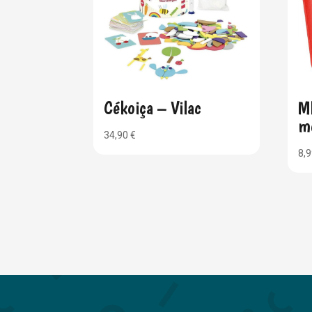
Cékoiça – Vilac
M
m
34,90
€
8,