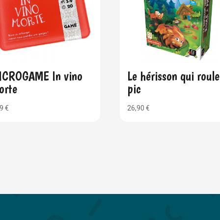
ICROGAME In vino
Le hérisson qui roule
orte
pic
99
€
26,90
€