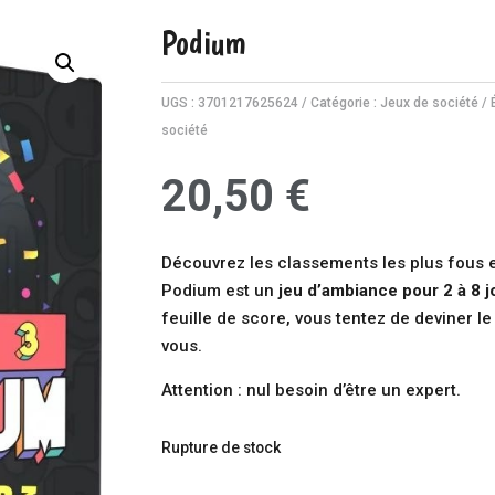
Podium
UGS :
3701217625624
Catégorie :
Jeux de société
société
20,50
€
Découvrez les classements les plus fous 
Podium
est un
jeu d’ambiance pour 2 à 8 
feuille de score, vous tentez de deviner l
vous.
Attention : nul besoin d’être un expert.
Rupture de stock