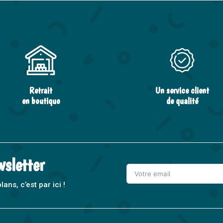
Retrait
Un service client
en boutique
de qualité
wsletter
ns, c’est par ici !
A
l