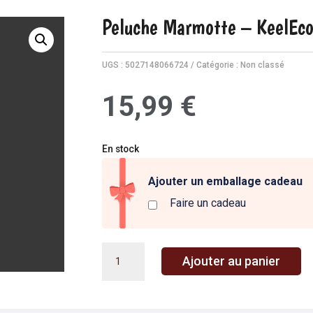
Peluche Marmotte – KeelEc
UGS :
5027148066724
Catégorie :
Non classé
15,99
€
En stock
Ajouter un emballage cadeau
Faire un cadeau
quantité
A
Ajouter au panier
de
l
Peluche
t
Marmotte
e