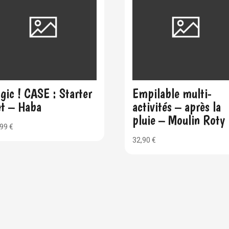
gic ! CASE : Starter
Empilable multi-
et – Haba
activités – après la
pluie – Moulin Roty
,99
€
32,90
€