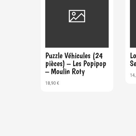
Puzzle Véhicules (24
Lo
pièces) – Les Popipop
S
– Moulin Roty
14
18,90
€