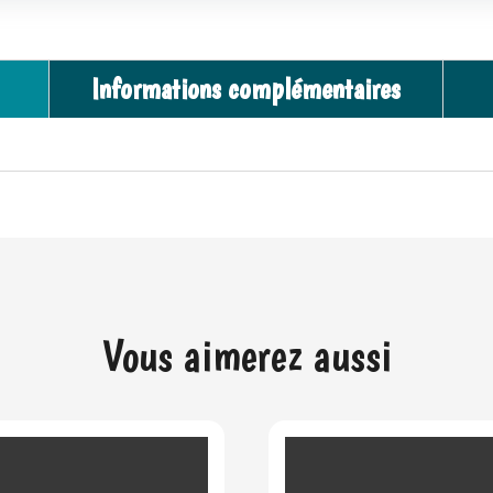
–
r
KeelEco
n
-
a
Informations complémentaires
18
t
cm
i
v
e
:
Vous aimerez aussi