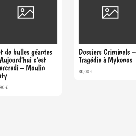
t de bulles géantes
Dossiers Criminels –
Aujourd’hui c’est
Tragédie à Mykonos
ercredi – Moulin
30,00
€
oty
,90
€