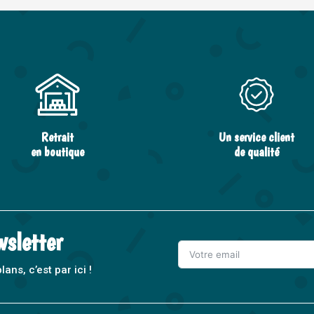
Retrait
Un service client
en boutique
de qualité
wsletter
ns, c’est par ici !
A
l