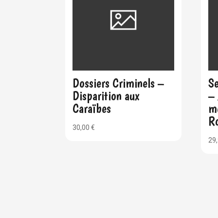
Dossiers Criminels –
Se
Disparition aux
– 
Caraïbes
m
R
30,00
€
29