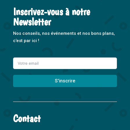
Inscrivez-vous à notre
Newsletter
Nos conseils, nos événements et nos bons plans,
c’est par ici !
S'inscrire
A
l
t
Contact
e
r