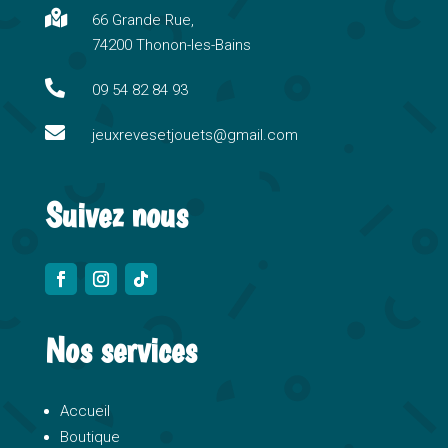
n

66 Grande Rue,
a
74200 Thonon-les-Bains
t
i

09 54 82 84 93
v

e
jeuxrevesetjouets@gmail.com
:
Suivez nous
Nos services
Accueil
Boutique