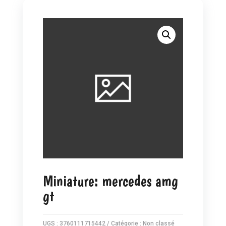
Miniature: mercedes amg
gt
UGS :
3760111715442
Catégorie :
Non classé