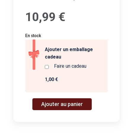
10,99
€
En stock
Ajouter un emballage
cadeau
Faire un cadeau
1,00 €
A
Ajouter au panier
quantité
l
de
t
Miniature:
e
mercedes
r