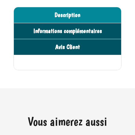
amg
n
gt
a
Description
t
i
Informations complémentaires
v
e
Avis Client
:
Vous aimerez aussi