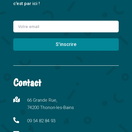
c’est par ici !
S'inscrire
A
l
t
Contact
e
r
n

66 Grande Rue,
a
74200 Thonon-les-Bains
t
i

09 54 82 84 93
v