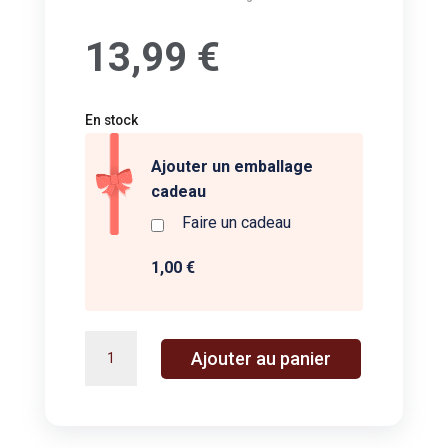
13,99
€
En stock
Ajouter un emballage
cadeau
Faire un cadeau
1,00 €
quantité
A
Ajouter au panier
de
l
MINI
t
COLOURING
e
ROLL
r