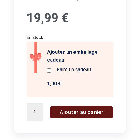
19,99
€
En stock
Ajouter un emballage
cadeau
Faire un cadeau
1,00 €
quantité
A
Ajouter au panier
de
l
MAGIC
t
DOODLE
e
TABLET
r