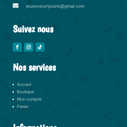

e
jeuxrevesetjouets@gmail.com
:
Suivez nous
Nos services
Accueil
Boutique
Mon compte
Panier