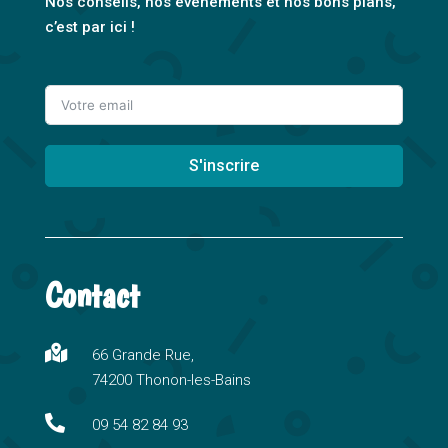
Nos conseils, nos événements et nos bons plans,
c’est par ici !
S'inscrire
A
l
t
Contact
e
r
n

66 Grande Rue,
a
74200 Thonon-les-Bains
t
i

09 54 82 84 93
v