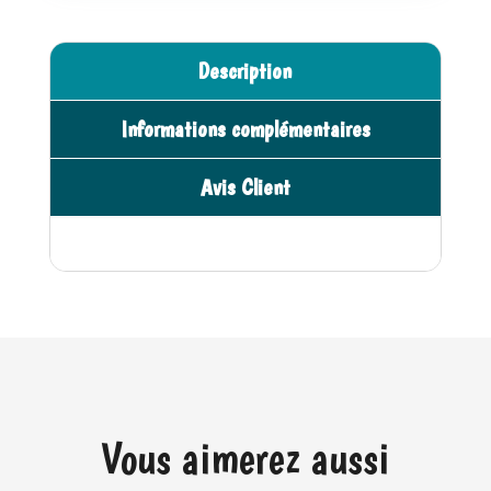
DINO
n
-
a
Description
Ulysse
t
i
Informations complémentaires
v
e
Avis Client
:
Vous aimerez aussi