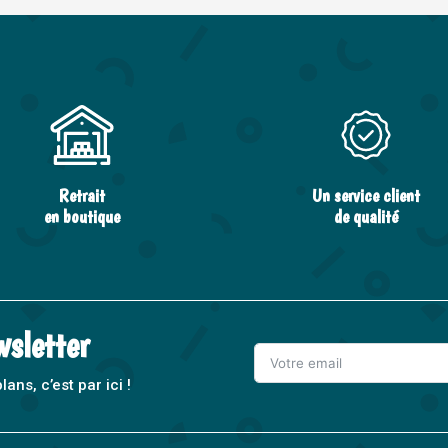
Retrait
Un service client
en boutique
de qualité
wsletter
ns, c’est par ici !
A
l