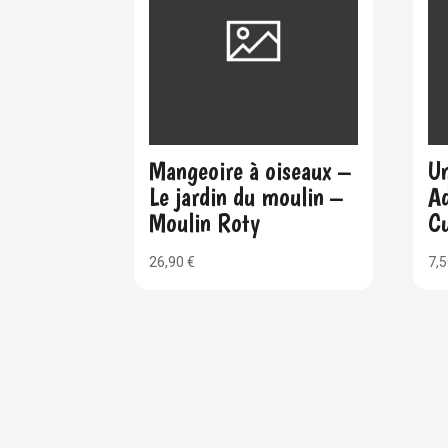
Mangeoire à oiseaux –
Un
Le jardin du moulin –
Ad
Moulin Roty
Cu
26,90
€
7,