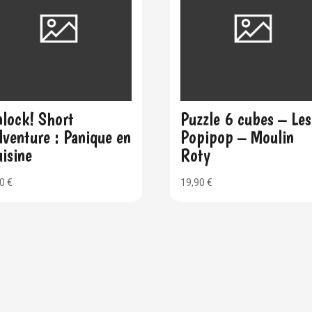
lock! Short
Puzzle 6 cubes – Les
venture : Panique en
Popipop – Moulin
isine
Roty
50
€
19,90
€