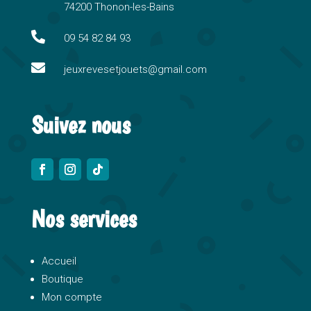
74200 Thonon-les-Bains
t
i

09 54 82 84 93
v

e
jeuxrevesetjouets@gmail.com
:
Suivez nous
Nos services
Accueil
Boutique
Mon compte