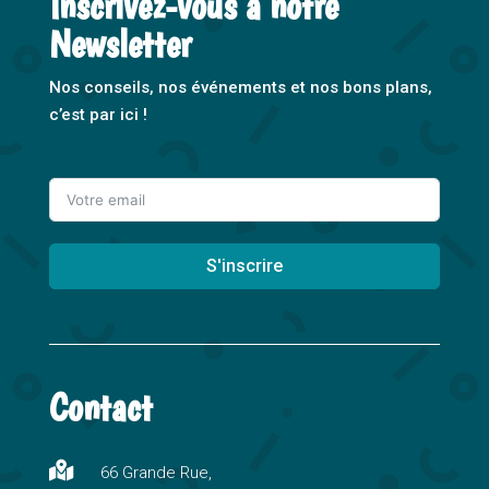
Inscrivez-vous à notre
Newsletter
Nos conseils, nos événements et nos bons plans,
c’est par ici !
S'inscrire
A
l
t
Contact
e
r
n

66 Grande Rue,
a