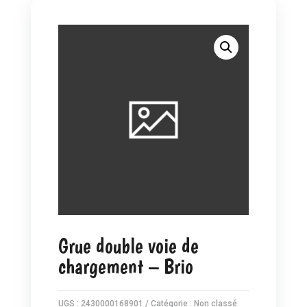
Grue double voie de
chargement – Brio
UGS :
2430000168901
Catégorie :
Non classé