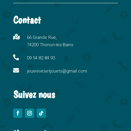
l
t
Contact
e
r
n

66 Grande Rue,
a
74200 Thonon-les-Bains
t
i

09 54 82 84 93
v

e
jeuxrevesetjouets@gmail.com
:
Suivez nous