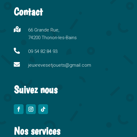
t
Contact
e
r
n

66 Grande Rue,
a
74200 Thonon-les-Bains
t
i

09 54 82 84 93
v

e
jeuxrevesetjouets@gmail.com
:
Suivez nous
Nos services