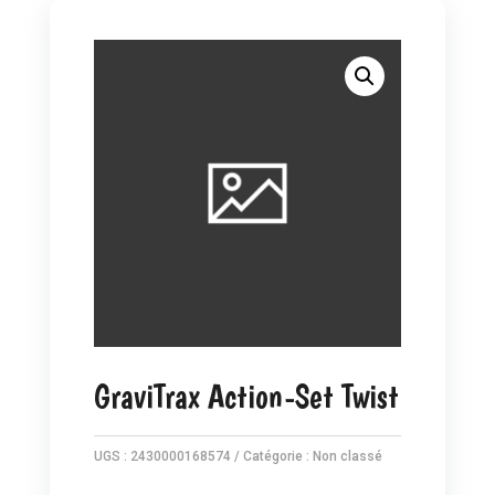
GraviTrax Action-Set Twist
UGS :
2430000168574
Catégorie :
Non classé