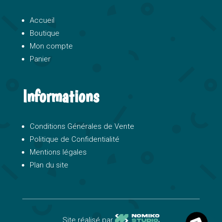
Accueil
Boutique
Mon compte
Panier
Informations
Conditions Générales de Vente
Politique de Confidentialité
Mentions légales
Plan du site
y
O
p
e
n
c
h
a
t
Site réalisé par