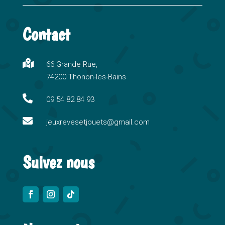
l
t
Contact
e
r
n

66 Grande Rue,
a
74200 Thonon-les-Bains
t
i

09 54 82 84 93
v

e
jeuxrevesetjouets@gmail.com
:
Suivez nous