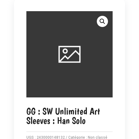
GG : SW Unlimited Art
Sleeves : Han Solo
UGS :
2430000148132
Catégorie :
Non classé