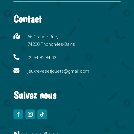
l
t
Contact
e
r
n

66 Grande Rue,
a
74200 Thonon-les-Bains
t
i

09 54 82 84 93
v

e
jeuxrevesetjouets@gmail.com
:
Suivez nous