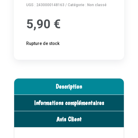
UGS :
2430000148163
Catégorie :
Non classé
5,90
€
Rupture de stock
Description
Informations complémentaires
Avis Client