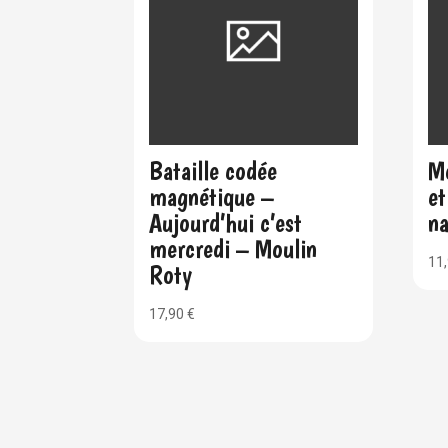
Bataille codée
Mo
magnétique –
et
Aujourd’hui c’est
n
mercredi – Moulin
11
Roty
17,90
€