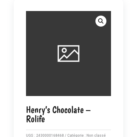
Henry’s Chocolate –
Rolife
UGS :
2430000168468
Catégorie :
Non classé