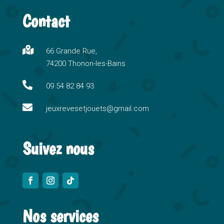
t
Contact
e
r
n

66 Grande Rue,
a
74200 Thonon-les-Bains
t
i

09 54 82 84 93
v

e
jeuxrevesetjouets@gmail.com
:
Suivez nous
Nos services