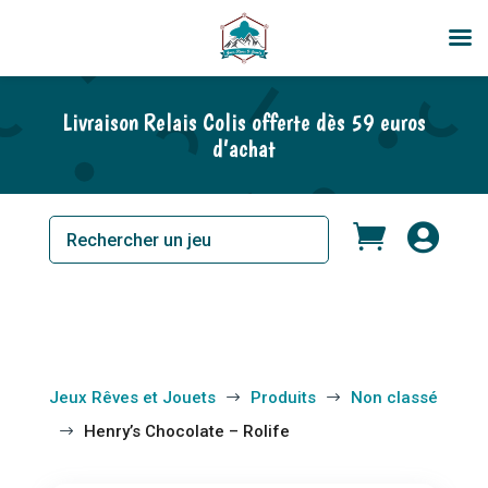
En rupture de stock
Livraison Relais Colis offerte dès 59 euros
d’achat


Jeux Rêves et Jouets
Produits
Non classé
$
$
Henry’s Chocolate – Rolife
$