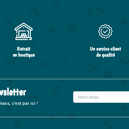
Retrait
Un service client
en boutique
de qualité
wsletter
ns, c’est par ici !
A
l
t