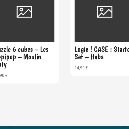
zzle 6 cubes – Les
Logic ! CASE : Start
opipop – Moulin
Set – Haba
oty
14,99
€
,90
€